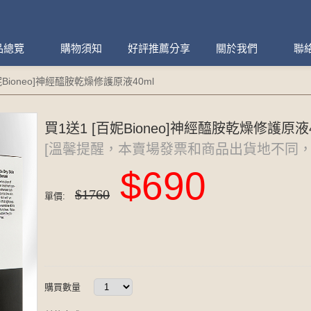
品總覽
購物須知
好評推薦分享
關於我們
聯
妮Bioneo]神經醯胺乾燥修護原液40ml
買1送1 [百妮Bioneo]神經醯胺乾燥修護原液4
[溫馨提醒，本賣場發票和商品出貨地不同，
$690
$1760
單價:
購買數量