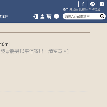
熱門
紅烏龍
比賽茶
茶葉禮盒
0
絡我們
0ml
發票將另以平信寄出，請留意。]