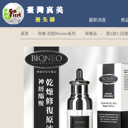
最新消息
商
首頁
保養-百妮Bioneo系列
保養品
買1送1 [百
-
-
-