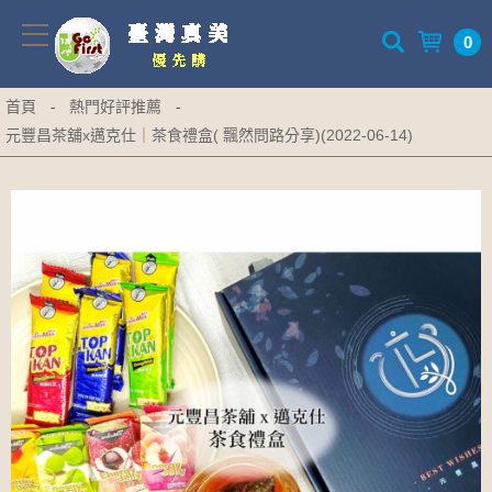
0
首頁
熱門好評推薦
-
-
元豐昌茶舖x邁克仕｜茶食禮盒( 飄然問路分享)(2022-06-14)