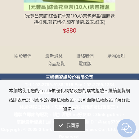
盒(團購送
[元豐昌茶舖]綜合花草茶(10入)茶包禮盒(團購送
[元豐昌
玉)
禮推薦,菊花枸杞,菊花薄荷,翠玉,紅玉)
禮
380
$
關於我們
最新消息
聯絡我們
購物須知
商品總覽
電腦版
三通網資訊股份有限公司
Tel：02-2799-9188#819 Fax：02-2799-1334
本網站使用您的Cookie於優化網站及您的購物經驗。繼續瀏覽網
地址：114臺北市內湖區民權東路六段160號10樓之1
客服時間：週一至週五AM 9:00 ~12:00 PM 13:30~18:00
站即表示您同意本公司隱私權政策，您可至隱私權政策了解詳細
休息例假日公休，恕無法提供客服諮詢及出貨事宜。
資訊。
體驗立即諮詢服務，請加客服line好友ID：3link-gofirst、
掌握最新優惠訊息，請加line@生活圈ID：@aqq5709k
我同意
Copyright © 2009 3-Link Information Services Co., Ltd. All Rights
Reserved.