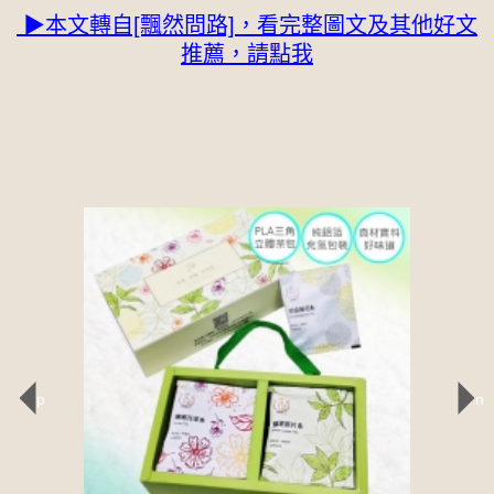
▶本文轉自[飄然問路]，看完整圖文及其他好文
推薦，請點我
prev
ne