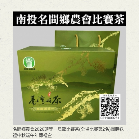
名間鄉農會2026頭等一烏龍比賽茶(全場比賽第2名)團購送
禮中秋端午年節禮盒