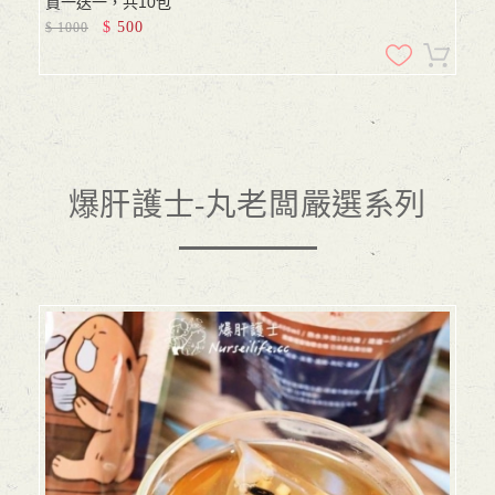
買一送一，共10包
$
500
$
1000
爆肝護士-丸老闆嚴選系列