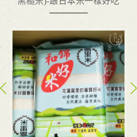
黑糙米)-跟日本米一樣好吃