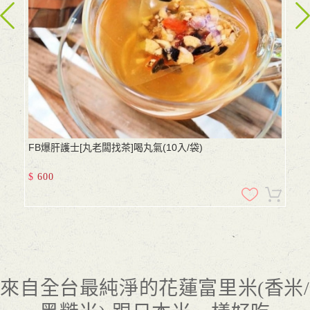
FB爆肝護士[丸老闆找茶]喝丸氣(10入/袋)
$
600
來自全台最純淨的花蓮富里米(香米/