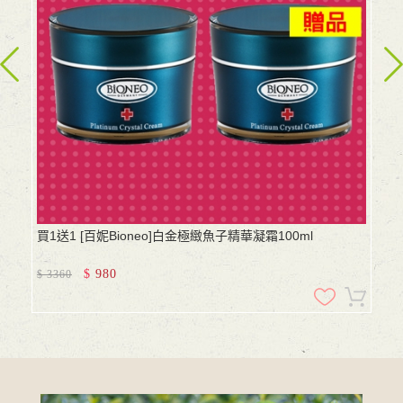
買1送1 [百妮Bioneo]白金極緻魚子精華凝霜100ml
$
980
$
3360