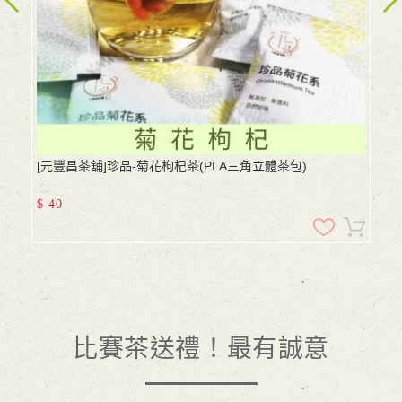
[元豐昌茶舖]珍品-菊花枸杞茶(PLA三角立體茶包)
$
40
比賽茶送禮！最有誠意