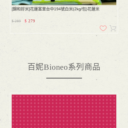
[錦和好米]花蓮富里台中194號白米(2kg/包)花蓮米
$
279
$
289
百妮Bioneo系列商品