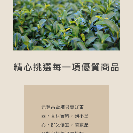
元豐昌電舖只賣好東
西，真材實料，絕不黑
心，好又便宜，商家產