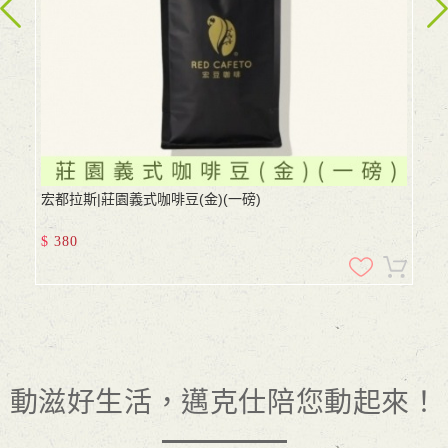
宏都拉斯|莊園義式咖啡豆(金)(一磅)
$
380
動滋好生活，邁克仕陪您動起來！