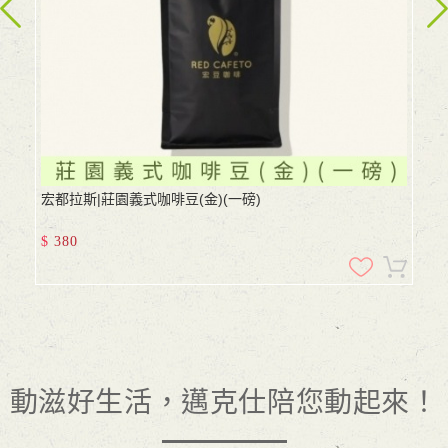
宏都拉斯|莊園義式咖啡豆(金)(一磅)
$
380
動滋好生活，邁克仕陪您動起來！