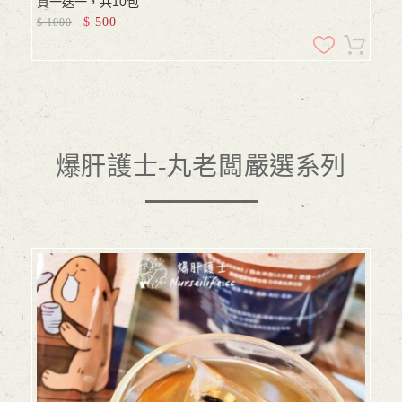
買一送一，共10包
$
500
$
1000
爆肝護士-丸老闆嚴選系列