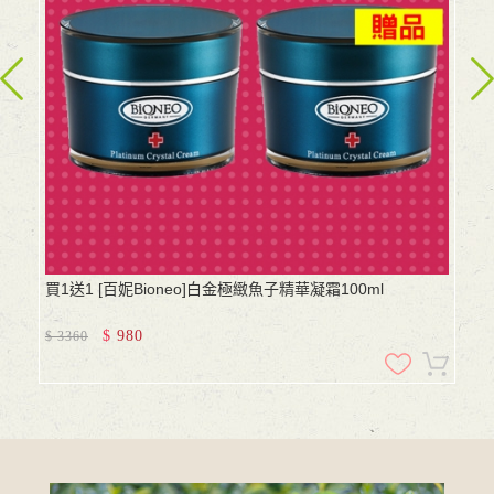
買1送1 [百妮Bioneo]白金極緻魚子精華凝霜100ml
$
980
$
3360