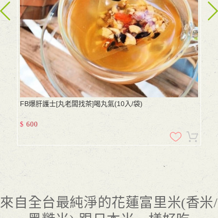
FB爆肝護士[丸老闆找茶]喝丸氣(10入/袋)
$
600
來自全台最純淨的花蓮富里米(香米/