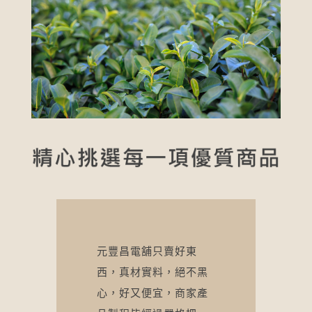
元豐昌電舖只賣好東
西，真材實料，絕不黑
心，好又便宜，商家產