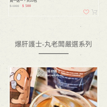
買一送一，共10包
$
500
$
1000
爆肝護士-丸老闆嚴選系列