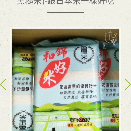
黑糙米)-跟日本米一樣好吃