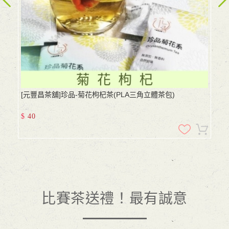
[元豐昌茶舖]珍品-菊花枸杞茶(PLA三角立體茶包)
$
40
比賽茶送禮！最有誠意