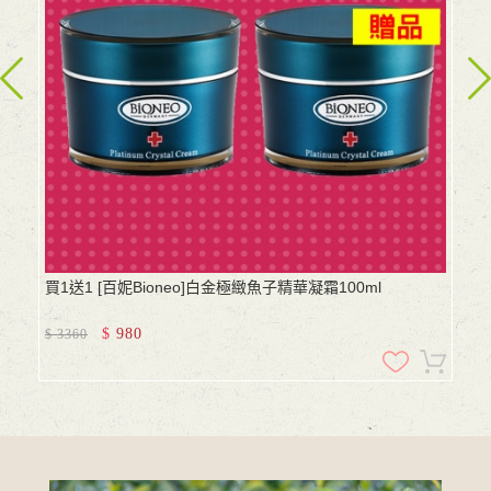
買1送1 [百妮Bioneo]白金極緻魚子精華凝霜100ml
$
980
$
3360