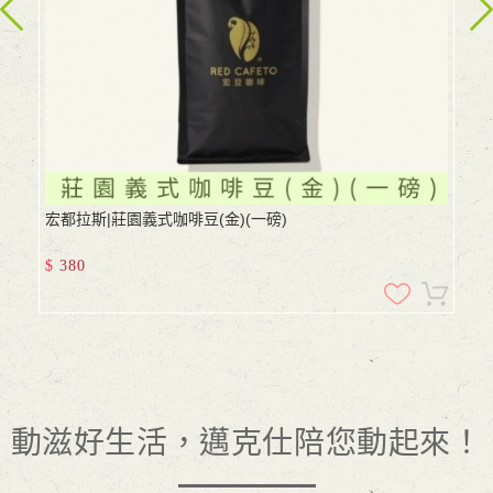
宏都拉斯|莊園義式咖啡豆(金)(一磅)
$
380
動滋好生活，邁克仕陪您動起來！