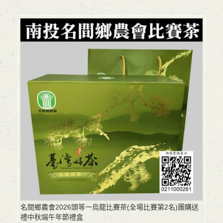
名間鄉農會2026頭等一烏龍比賽茶(全場比賽第2名)團購送
禮中秋端午年節禮盒