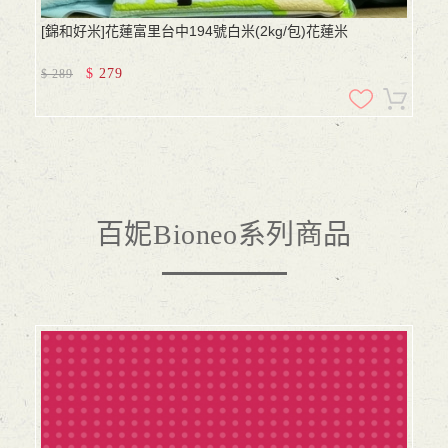
[錦和好米]花蓮富里台中194號白米(2kg/包)花蓮米
$
279
$
289
百妮Bioneo系列商品